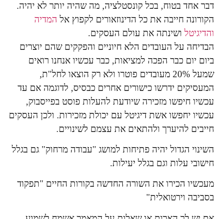
דבר אחד בטוח, בכל קונסטלציה, מה שהיה יותר לא יהיה.
הקורונה חייבה את כל הדינוזאורים לקפוץ אל
המדיה
והדיגיטל
ושינתה את עולם העסקים.
הבדיחה על העובדים הלא חיוניים והפקקים שהם יוצרים
ביום יום כבר הפכה למציאות, כבר עכשיו אנחנו רואים
שמעל 20% מעובדים פוטרו ולא רק הוצאו לחל"ת,
המעסיקים ידרשו כישורים אחרים כבסיס, לדוגמה אם עד
עכשיו חיפשו מזכירה שיודעת להעלות פוסט בפייסבוק,
עכשיו יחפשו אשת דיגיטל עם יכולת מזכירות. ולכן העסקים
חייבים להיערך ולהתאים את עצמם לשינויים.
השינוי הגדול יהיה פתיחות למושג "עבודה מרחוק" גם בגלל
חישובי עלות וגם בגלל יעילות.
מעכשיו הכירו את השורה החדשה בקורות החיים "תפקוד
בסביבה וירטואלית"
אם יש לך הארות או שאלות על המאמר אשמח לשמוע