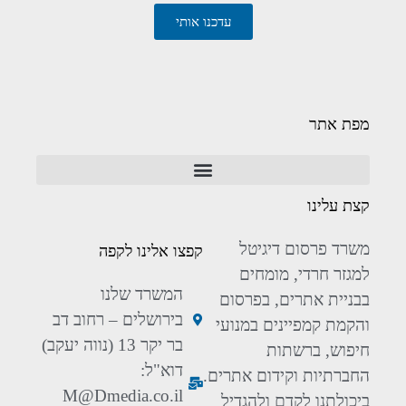
עדכנו אותי
מפת אתר
קצת עלינו
משרד פרסום דיגיטל
קפצו אלינו לקפה
למגזר חרדי, מומחים
המשרד שלנו
בבניית אתרים, בפרסום
בירושלים – רחוב דב
והקמת קמפיינים במנועי
בר יקר 13 (נווה יעקב)
חיפוש, ברשתות
דוא"ל:
החברתיות וקידום אתרים.
M@Dmedia.co.il
ביכולתנו לקדם ולהגדיל